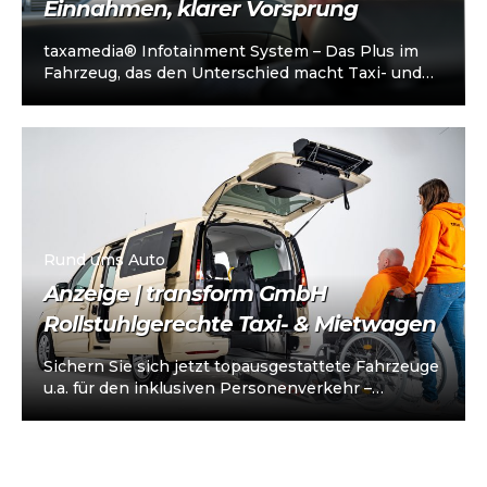
Einnahmen, klarer Vorsprung
taxamedia® Infotainment System – Das Plus im
Fahrzeug, das den Unterschied macht Taxi- und
Mietwagenunternehmen stehen heute vor einer
klaren…
Rund ums Auto
Anzeige | transform GmbH
Rollstuhlgerechte Taxi- & Mietwagen
Sichern Sie sich jetzt topausgestattete Fahrzeuge
u.a. für den inklusiven Personenverkehr –
vorkonfiguriert für Taxi/Mietwagen, optional
„sofort einsatzbereit“, Abholung in…