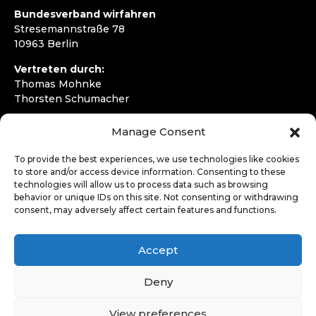
Bundesverband wirfahren
Stresemannstraße 78
10963 Berlin
Vertreten durch:
Thomas Mohnke
Thorsten Schumacher
Telefon:
+49 30 4050292720
Manage Consent
E-Mail:
kontakt@wirfahren.de
To provide the best experiences, we use technologies like cookies
RECHTLICHES
to store and/or access device information. Consenting to these
technologies will allow us to process data such as browsing
Impressum
behavior or unique IDs on this site. Not consenting or withdrawing
Datenschutzerklärung
consent, may adversely affect certain features and functions.
LOGIN
Accept
Deny
View preferences