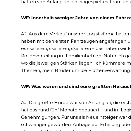
hatten von Anfang an ein eingespieltes Team an u
WF: Innerhalb weniger Jahre von einem Fahrz
AJ: Aus dem Verkauf unserer Logistikfirma hatten w
haben mit den ersten Fahrzeugen angefangen und
es skalieren, skalieren, skalieren – das haben wi
Rollenverteilung im Familienbetrieb. Natürlich g
wo die jeweiligen Stärken liegen: Ich kümmere m
Themen, mein Bruder um die Flottenverwaltung. D
WF: Was waren und sind eure größten Heraus
AJ: Die größte Hürde war von Anfang an, die e
hat das rund fünf Monate gedauert – und im Logis
Genehmigungen. Für uns als Neueinsteiger war da
schwieriger geworden: Anträge auf Erteilung oder