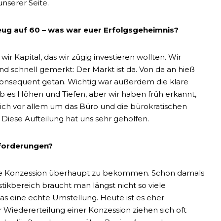
nserer Seite.
eug auf 60 – was war euer Erfolgsgeheimnis?
ir Kapital, das wir zügig investieren wollten. Wir
 schnell gemerkt: Der Markt ist da. Von da an hieß
r konsequent getan. Wichtig war außerdem die klare
ab es Höhen und Tiefen, aber wir haben früh erkannt,
ich vor allem um das Büro und die bürokratischen
iese Aufteilung hat uns sehr geholfen.
forderungen?
rste Konzession überhaupt zu bekommen. Schon damals
tikbereich braucht man längst nicht so viele
s eine echte Umstellung. Heute ist es eher
 Wiedererteilung einer Konzession ziehen sich oft