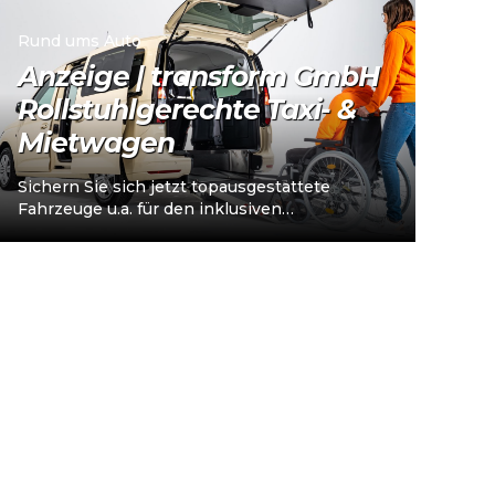
Rund ums Auto
Anzeige | transform GmbH
Rollstuhlgerechte Taxi- &
Mietwagen
Sichern Sie sich jetzt topausgestattete
Fahrzeuge u.a. für den inklusiven
Personenverkehr – vorkonfiguriert für
Taxi/Mietwagen, optional „sofort
einsatzbereit“, Abholung in…