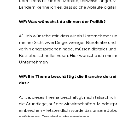
über sechs bis sieben Monate, teilweise länger. V
Ländern kenne ich es, dass solche Abläufe digital 
WF: Was wünschst du dir von der Politik?
AJ: Ich wünsche mir, dass wir als Unternehmer u
meiner Sicht zwei Dinge: weniger Bürokratie und v
vorhin angesprochen habe, müssen digitaler un
Betriebe schneller voran. Hier wünsche ich mir i
Unternehmen.
WF: Ein Thema beschäftigt die Branche derzeit
das?
AJ: Ja, dieses Thema beschäftigt mich tatsächlic
die Grundlage, auf der wir wirtschaften. Mindest
einbrechen – letztendlich würde das unsere Jobs
gefährden. Das darf nicht passieren.