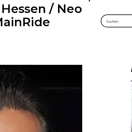
 Hessen / Neo
MainRide
Mehr lesen