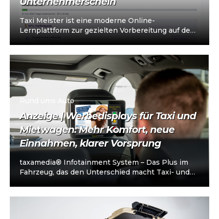
Unternehmerschein
Taxi Meister ist eine moderne Online-
Lernplattform zur gezielten Vorbereitung auf den
Taxi- und Mietwagen-Unternehmerschein (IHK).
Die Plattform richtet sich an…
Rund ums Auto
Anzeige | Werbedisplays für Taxi und
Mietwagen: Mehr Komfort, neue
Einnahmen, klarer Vorsprung
taxamedia® Infotainment System – Das Plus im
Fahrzeug, das den Unterschied macht Taxi- und
Mietwagenunternehmen stehen heute vor einer
klaren…