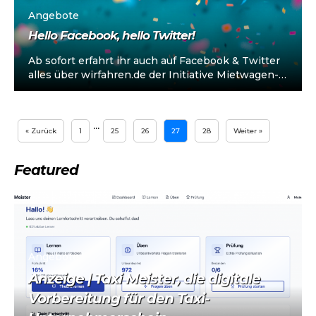
Angebote
Hello Facebook, hello Twitter!
Ab sofort erfahrt ihr auch auf Facebook & Twitter
alles über wirfahren.de der Initiative Mietwagen-
Services.Wir haben es uns zur Aufgabe...
…
« Zurück
1
25
26
27
28
Weiter »
Featured
Angebote
Anzeige | Taxi Meister, die digitale
Vorbereitung für den Taxi-