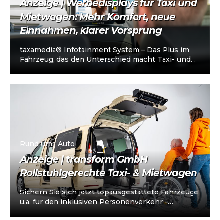
Anzeige | Werbedisplays für Taxi und
Mietwagen: Mehr Komfort, neue
Einnahmen, klarer Vorsprung
taxamedia® Infotainment System – Das Plus im
Fahrzeug, das den Unterschied macht Taxi- und
Mietwagenunternehmen stehen heute vor einer
klaren…
Rund ums Auto
Anzeige | transform GmbH
Rollstuhlgerechte Taxi- & Mietwagen
Sichern Sie sich jetzt topausgestattete Fahrzeuge
u.a. für den inklusiven Personenverkehr –
vorkonfiguriert für Taxi/Mietwagen, optional