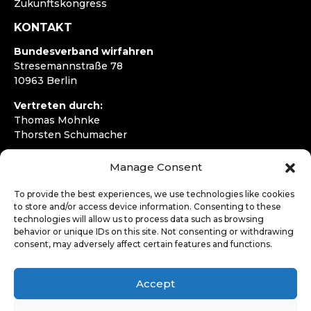
Zukunftskongress
KONTAKT
Bundesverband wirfahren
Stresemannstraße 78
10963 Berlin
Vertreten durch:
Thomas Mohnke
Thorsten Schumacher
Telefon:
+49 30 4050292720
Manage Consent
E-Mail:
kontakt@wirfahren.de
To provide the best experiences, we use technologies like cookies
RECHTLICHES
to store and/or access device information. Consenting to these
technologies will allow us to process data such as browsing
Impressum
behavior or unique IDs on this site. Not consenting or withdrawing
Datenschutzerklärung
consent, may adversely affect certain features and functions.
LOGIN
Accept