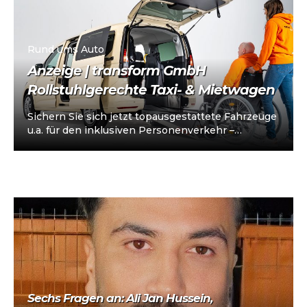
Rund ums Auto
Anzeige | transform GmbH
Rollstuhlgerechte Taxi- & Mietwagen
Sichern Sie sich jetzt topausgestattete Fahrzeuge
u.a. für den inklusiven Personenverkehr –
vorkonfiguriert für Taxi/Mietwagen, optional
„sofort einsatzbereit“, Abholung in…
Sechs Fragen an: Ali Jan Hussein,