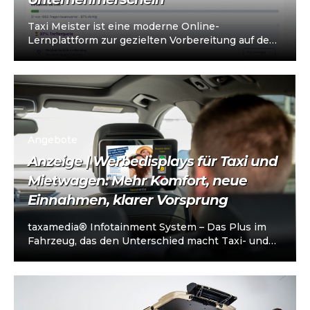
Taxi Meister ist eine moderne Online-
Lernplattform zur gezielten Vorbereitung auf den
Taxi- und Mietwagen-Unternehmerschein (IHK).
Die Plattform richtet sich an…
Angebote
Anzeige | Werbedisplays für Taxi und
Mietwagen: Mehr Komfort, neue
Einnahmen, klarer Vorsprung
taxamedia® Infotainment System – Das Plus im
Fahrzeug, das den Unterschied macht Taxi- und
Mietwagenunternehmen stehen heute vor einer
klaren…