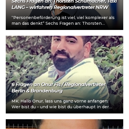
Sechs Fragen an: Thorsten Schumacher, Taxi
LANG – wirfahren Regionalvertreter NRW
“Personenbeförderung ist viel, viel komplexer als
man das denkt” Sechs Fragen an: Thorsten
Schumacher Thorsten Schumacher ist seit 2021
Geschäftsführer…
6 Fragen an Onur Fis / Regionalvertreter
Berlin & Brandenburg
MK: Hallo Onur, lass uns ganz vorne anfangen:
Wer bist du – und wie bist du überhaupt in der
Personenbeförderung…