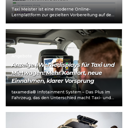
Taxi Meister ist eine moderne Online-
Lernplattform zur gezielten Vorbereitung auf den
Taxi- und Mietwagen-Unternehmerschein (IHK).
Die Plattform richtet sich an…
Angebote
Anzeige | Werbedisplays für Taxi und
Mietwagen: Mehr Komfort, neue
Einnahmen, klarer Vorsprung
taxamedia® Infotainment System – Das Plus im
Fahrzeug, das den Unterschied macht Taxi- und
Mietwagenunternehmen stehen heute vor einer
klaren…