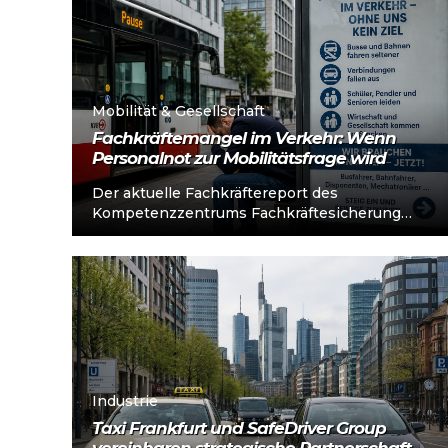
Mehr lesen
Mobilität & Gesellschaft
Fachkräftemangel im Verkehr: Wenn
Personalnot zur Mobilitätsfrage wird
Der aktuelle Fachkräftereport des
Kompetenzzentrums Fachkräftesicherung
(KOFA, Stand März 2026) zeigt: Während sich
die Lage am Arbeitsmarkt insgesamt
konjunkturbedingt entspannt,...
Mehr lesen
Industrie
Taxi Frankfurt und SafeDriver Group