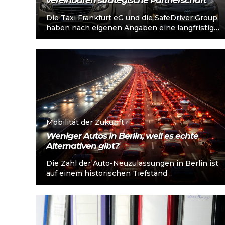
vereinbaren strategische Partnerschaft
Die Taxi Frankfurt eG und die SafeDriver Group
haben nach eigenen Angaben eine langfristige
strategische Partnerschaft vereinbart. Ziel der
Zusammenarbeit...
Mehr lesen
Mobilität der Zukunft
Weniger Autos in Berlin, weil es echte
Alternativen gibt?
Die Zahl der Auto-Neuzulassungen in Berlin ist
auf einem historischen Tiefstand
angekommen. Erstmals wurden weniger als
60.000 Fahrzeuge neu zugelassen,...
Mehr lesen