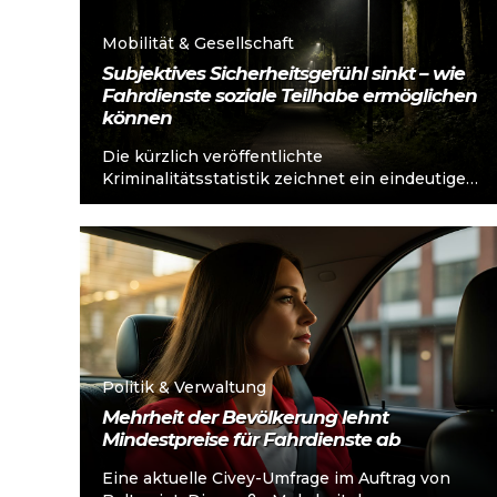
Mobilität & Gesellschaft
Subjektives Sicherheitsgefühl sinkt – wie
Fahrdienste soziale Teilhabe ermöglichen
können
Die kürzlich veröffentlichte
Kriminalitätsstatistik zeichnet ein eindeutiges
Bild: Das subjektive Sicherheitsgefühl ist
niedrig. Insbesondere vulnerable Gruppen sind
davon betroffen, dass...
Mehr lesen
Politik & Verwaltung
Mehrheit der Bevölkerung lehnt
Mindestpreise für Fahrdienste ab
Eine aktuelle Civey-Umfrage im Auftrag von