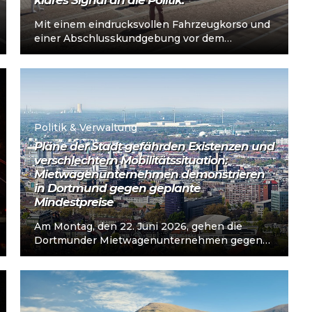
klares Signal an die Politik.
Mit einem eindrucksvollen Fahrzeugkorso und
einer Abschlusskundgebung vor dem
Dortmunder Rathaus haben in dieser Woche
über 100 Mietwagenfahrerinnen und Fahrer...
Politik & Verwaltung
Pläne der Stadt gefährden Existenzen und
verschlechtern Mobilitätssituation:
Mietwagenunternehmen demonstrieren
in Dortmund gegen geplante
Mindestpreise
Am Montag, den 22. Juni 2026, gehen die
Dortmunder Mietwagenunternehmen gegen
die von der Stadtverwaltung geplanten
Mindestpreise für Mietwagen-Fahrdienste auf...